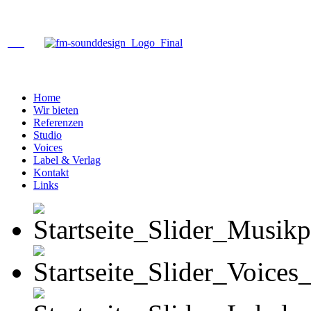
Home
Wir bieten
Referenzen
Studio
Voices
Label & Verlag
Kontakt
Links